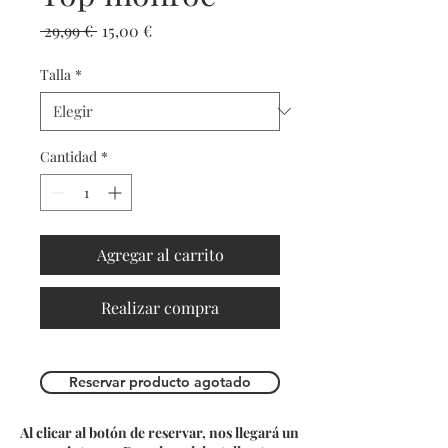
Precio
Precio de oferta
 29,99 € 
15,00 €
Talla
*
Cantidad
*
Agregar al carrito
Realizar compra
Reservar producto agotado
Al clicar al botón de reservar, nos llegará un