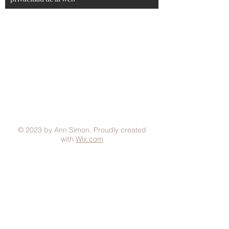
Aviso Legal
Condiciones generales
Política de Privacidad
Política de Cookies
Métodos de pago
FAQ
© 2023 by Ann Simon. Proudly created
with
Wix.com