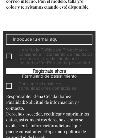
correo interno. Pon el modelo, talla y/o
color y te avisamos cuando esté disponible.
Do Not Sell My Personal Information
Contacta con nosotros
He leído la Política de Privacidad y
consiento el tratamiento de mis datos
personales para las finalidades
indicadas
Ver Política de privacidad
Regístrate ahora
Formulario de desistimiento
Consiento el envío de
comunicaciones comerciales
Responsable: Elena Celada Ibañez
Finalidad: Solicitud de información y /
contacto.
Derechos: Acceder, rectificar y suprimir los
datos, así como otros derechos, como se
explica en la información adicional que
puede consultar en el apartado política de
privacidad de la web