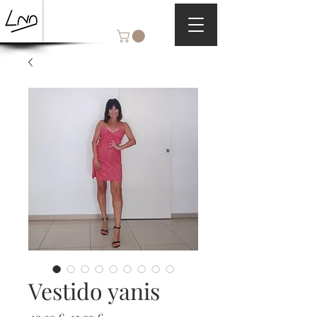
Vestido yanis
Precio
Precio de oferta