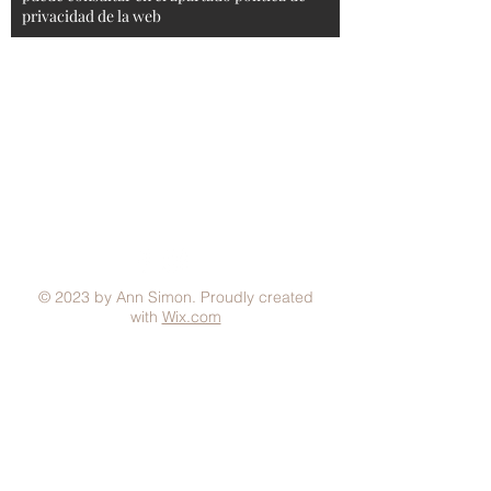
privacidad de la web
Aviso Legal
Condiciones generales
Política de Privacidad
Política de Cookies
Métodos de pago
FAQ
© 2023 by Ann Simon. Proudly created
with
Wix.com