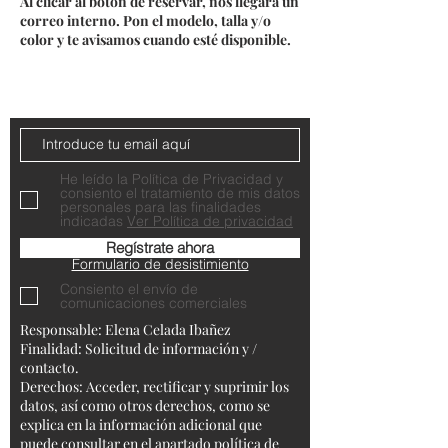
Al clicar al botón de reservar, nos llegará un
correo interno. Pon el modelo, talla y/o
color y te avisamos cuando esté disponible.
Do Not Sell My Personal Information
Contacta con nosotros
He leído la Política de Privacidad y
consiento el tratamiento de mis datos
personales para las finalidades
indicadas
Ver Política de privacidad
Regístrate ahora
Formulario de desistimiento
Consiento el envío de
comunicaciones comerciales
Responsable: Elena Celada Ibañez
Finalidad: Solicitud de información y /
contacto.
Derechos: Acceder, rectificar y suprimir los
datos, así como otros derechos, como se
explica en la información adicional que
puede consultar en el apartado política de