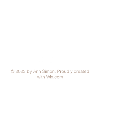
Aviso Legal
Condiciones generales
Política de Privacidad
Política de Cookies
Métodos de pago
FAQ
© 2023 by Ann Simon. Proudly created
with
Wix.com