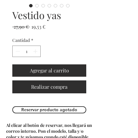
Vestido yas
Precio
Precio de oferta
 27,90 € 
19,53 €
Cantidad
*
Agregar al carrito
Realizar compra
Reservar producto agotado
Al clicar al botón de reservar, nos llegará un
correo interno. Pon el modelo, talla y/o
color y te avisamos cuando esté disponible.