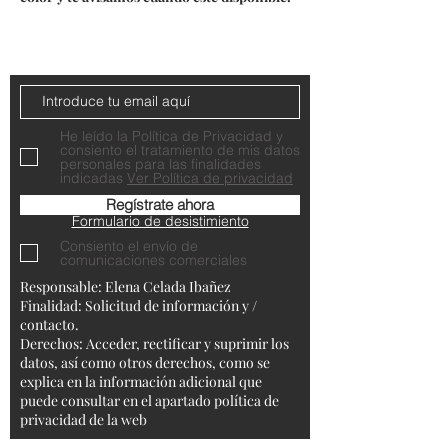
Do Not Sell My Personal Information
Contacta con nosotros
He leído la Política de Privacidad y
consiento el tratamiento de mis datos
personales para las finalidades
indicadas
Ver Política de privacidad
Regístrate ahora
Formulario de desistimiento
Consiento el envío de
comunicaciones comerciales
Responsable: Elena Celada Ibañez
Finalidad: Solicitud de información y /
contacto.
Derechos: Acceder, rectificar y suprimir los
datos, así como otros derechos, como se
explica en la información adicional que
puede consultar en el apartado política de
privacidad de la web