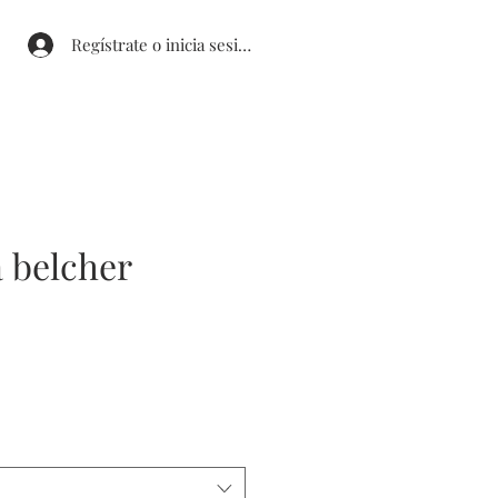
Regístrate o inicia sesión
 belcher
ecio
erta