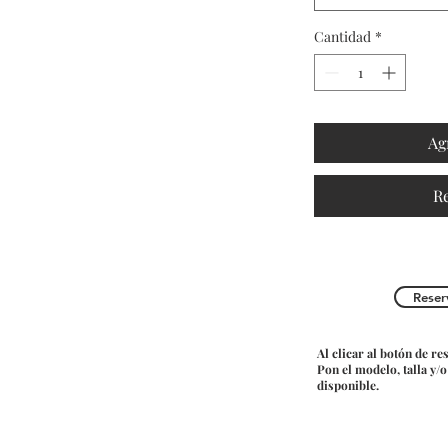
Cantidad
*
Ag
R
Reser
Al clicar al botón de re
Pon el modelo, talla y/
disponible.
Do Not Sell My Personal Information