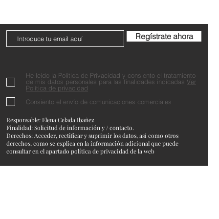
Regístrate ahora
He leído la Política de Privacidad y consiento el tratamiento
de mis datos personales para las finalidades indicadas
Ver
Política de privacidad
Consiento el envío de comunicaciones comerciales
Responsable: Elena Celada Ibañez
Finalidad: Solicitud de información y / contacto.
Derechos: Acceder, rectificar y suprimir los datos, así como otros
derechos, como se explica en la información adicional que puede
consultar en el apartado política de privacidad de la web