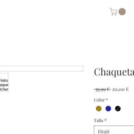
Chaqueta
Precio
Pr
 39,99 € 
20,00 €
de
Color
*
of
Talla
*
Elegir