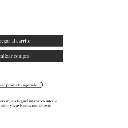
regar al carrito
ealizar compra
var producto agotado
servar, nos llegará un correo interno.
o color y te avisamos cuando esté