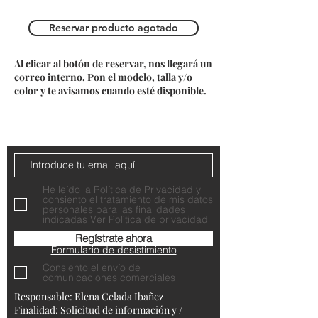
Reservar producto agotado
Al clicar al botón de reservar, nos llegará un
correo interno. Pon el modelo, talla y/o
color y te avisamos cuando esté disponible.
Do Not Sell My Personal Information
Contacta con nosotros
He leído la Política de Privacidad y
consiento el tratamiento de mis datos
personales para las finalidades
indicadas
Ver Política de privacidad
Regístrate ahora
Formulario de desistimiento
Consiento el envío de
comunicaciones comerciales
Responsable: Elena Celada Ibañez
Finalidad: Solicitud de información y /