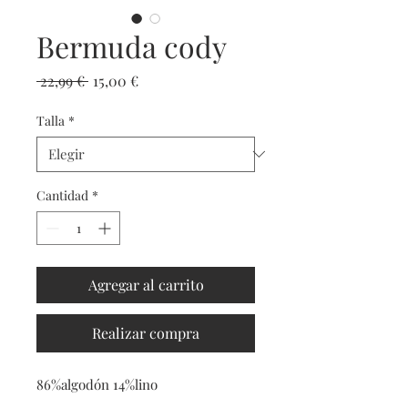
Bermuda cody
Precio
Precio de oferta
 22,99 € 
15,00 €
Talla
*
Cantidad
*
Agregar al carrito
Realizar compra
86%algodón 14%lino