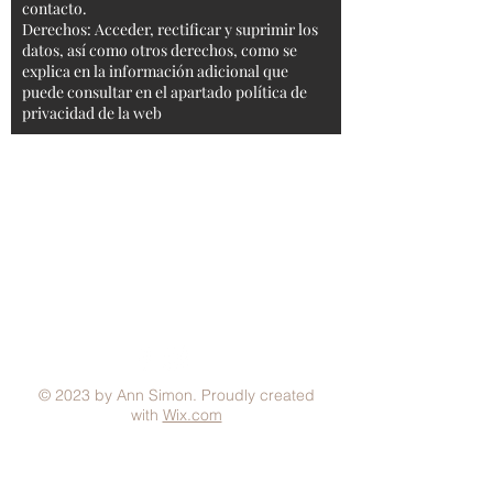
contacto.
Derechos: Acceder, rectificar y suprimir los
datos, así como otros derechos, como se
explica en la información adicional que
puede consultar en el apartado política de
privacidad de la web
Aviso Legal
Condiciones generales
Política de Privacidad
Política de Cookies
Métodos de pago
FAQ
© 2023 by Ann Simon. Proudly created
with
Wix.com