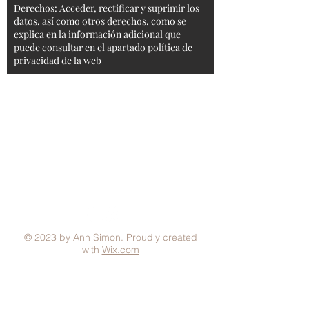
Derechos: Acceder, rectificar y suprimir los
datos, así como otros derechos, como se
explica en la información adicional que
puede consultar en el apartado política de
privacidad de la web
Aviso Legal
Condiciones generales
Política de Privacidad
Política de Cookies
Métodos de pago
FAQ
© 2023 by Ann Simon. Proudly created
with
Wix.com