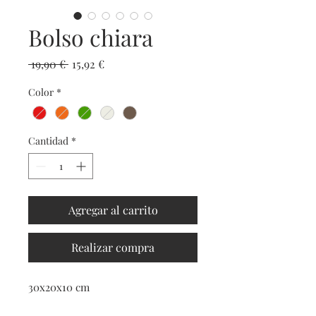
Bolso chiara
Precio
Precio
 19,90 € 
15,92 €
de
Color
*
oferta
Cantidad
*
Agregar al carrito
Realizar compra
30x20x10 cm