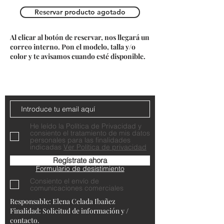
Reservar producto agotado
Al clicar al botón de reservar, nos llegará un
correo interno. Pon el modelo, talla y/o
color y te avisamos cuando esté disponible.
Do Not Sell My Personal Information
Contacta con nosotros
He leído la Política de Privacidad y
consiento el tratamiento de mis datos
personales para las finalidades
indicadas
Ver Política de privacidad
Regístrate ahora
Formulario de desistimiento
Consiento el envío de
comunicaciones comerciales
Responsable: Elena Celada Ibañez
Finalidad: Solicitud de información y /
contacto.