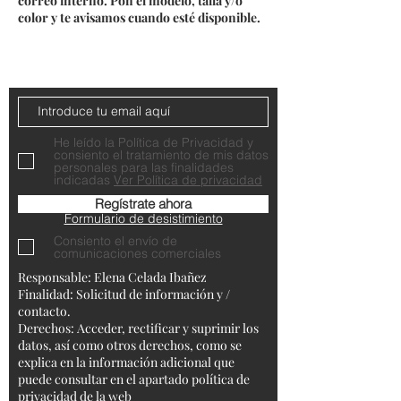
correo interno. Pon el modelo, talla y/o
color y te avisamos cuando esté disponible.
Do Not Sell My Personal Information
Contacta con nosotros
He leído la Política de Privacidad y
consiento el tratamiento de mis datos
personales para las finalidades
indicadas
Ver Política de privacidad
Regístrate ahora
Formulario de desistimiento
Consiento el envío de
comunicaciones comerciales
Responsable: Elena Celada Ibañez
Finalidad: Solicitud de información y /
contacto.
Derechos: Acceder, rectificar y suprimir los
datos, así como otros derechos, como se
explica en la información adicional que
puede consultar en el apartado política de
privacidad de la web