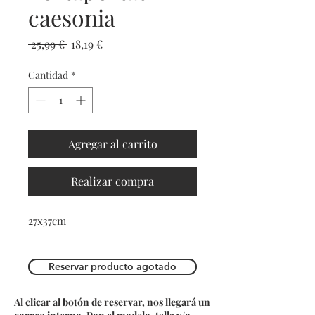
caesonia
Precio
Precio de oferta
 25,99 € 
18,19 €
Cantidad
*
Agregar al carrito
Realizar compra
27x37cm
Reservar producto agotado
Al clicar al botón de reservar, nos llegará un