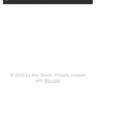
Aviso Legal
Condiciones generales
Política de Privacidad
Política de Cookies
Métodos de pago
FAQ
© 2023 by Ann Simon. Proudly created
with
Wix.com