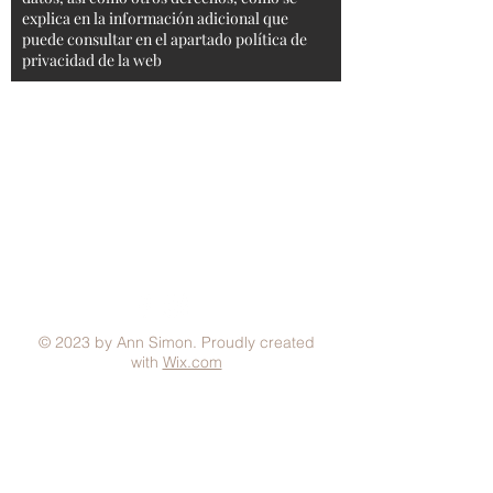
explica en la información adicional que
puede consultar en el apartado política de
privacidad de la web
Aviso Legal
Condiciones generales
Política de Privacidad
Política de Cookies
Métodos de pago
FAQ
© 2023 by Ann Simon. Proudly created
with
Wix.com