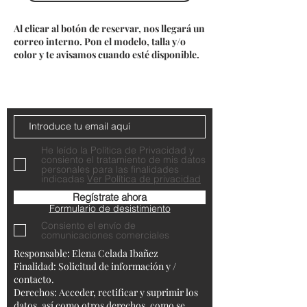
Al clicar al botón de reservar, nos llegará un
correo interno. Pon el modelo, talla y/o
color y te avisamos cuando esté disponible.
Do Not Sell My Personal Information
Contacta con nosotros
He leído la Política de Privacidad y
consiento el tratamiento de mis datos
personales para las finalidades
indicadas
Ver Política de privacidad
Regístrate ahora
Formulario de desistimiento
Consiento el envío de
comunicaciones comerciales
Responsable: Elena Celada Ibañez
Finalidad: Solicitud de información y /
contacto.
Derechos: Acceder, rectificar y suprimir los
datos, así como otros derechos, como se