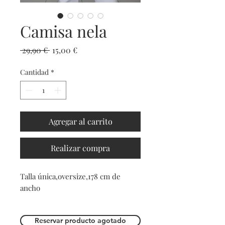
Camisa nela
Precio
Precio
 29,90 € 
15,00 €
de
oferta
Cantidad
*
Agregar al carrito
Realizar compra
Talla única,oversize,178 cm de
ancho
Reservar producto agotado