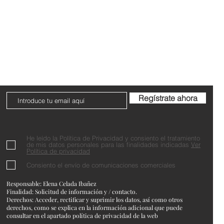
Do Not Sell My Personal Information
Regístrate ahora
He leído la Política de Privacidad y consiento el tratamiento
de mis datos personales para las finalidades indicadas
Ver
Política de privacidad
Consiento el envío de comunicaciones comerciales
Responsable: Elena Celada Ibañez
Finalidad: Solicitud de información y / contacto.
Derechos: Acceder, rectificar y suprimir los datos, así como otros
derechos, como se explica en la información adicional que puede
consultar en el apartado política de privacidad de la web