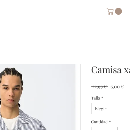
Camisa x
Precio
Pre
 22,99 € 
15,00 €
de
Talla
*
ofe
Elegir
Cantidad
*