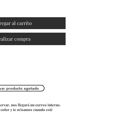
regar al carrito
ealizar compra
var producto agotado
servar, nos llegará un correo interno.
o color y te avisamos cuando esté