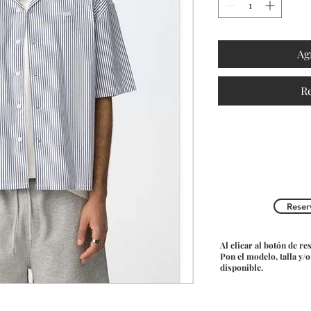
Ag
R
Reser
Al clicar al botón de re
Pon el modelo, talla y/
disponible.