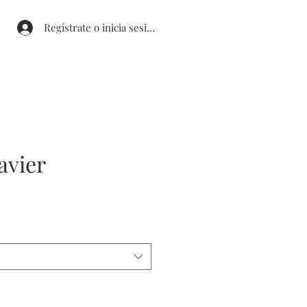
Regístrate o inicia sesión
avier
cio
rta