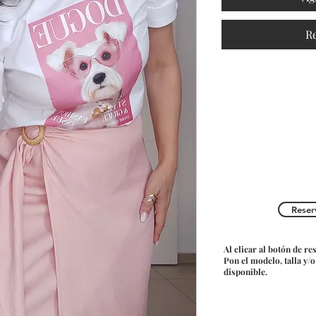
R
Reser
Al clicar al botón de re
Pon el modelo, talla y/
disponible.