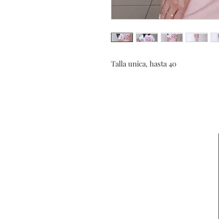
Talla unica, hasta 40
Contacta con
nosotros
Formulario de
desistimiento
Aviso Legal