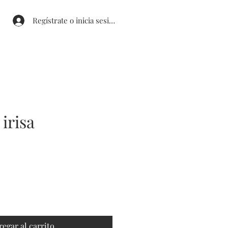
Regístrate o inicia sesión
irisa
ecio
erta
regar al carrito