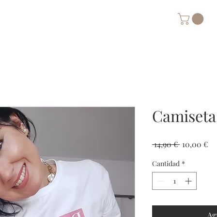
Camiseta 
Precio
Pr
 14,90 € 
10,00 €
de
Cantidad
*
of
Ag