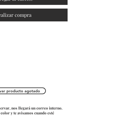
ealizar compra
var producto agotado
servar, nos llegará un correo interno.
o color y te avisamos cuando esté