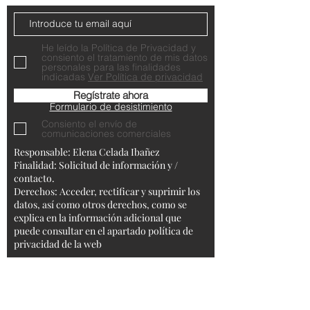
He leído la Política de Privacidad y
consiento el tratamiento de mis datos
personales para las finalidades
indicadas
Ver Política de privacidad
Regístrate ahora
Formulario de desistimiento
Consiento el envío de
comunicaciones comerciales
Responsable: Elena Celada Ibañez
Finalidad: Solicitud de información y /
contacto.
Derechos: Acceder, rectificar y suprimir los
datos, así como otros derechos, como se
explica en la información adicional que
puede consultar en el apartado política de
privacidad de la web
Aviso Legal
Condiciones generales