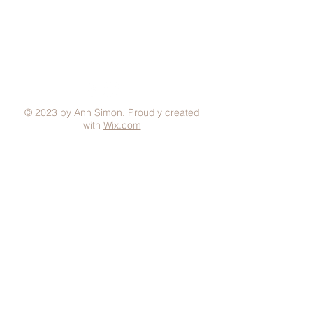
Política de Privacidad
Política de Cookies
Métodos de pago
FAQ
© 2023 by Ann Simon. Proudly created
with
Wix.com