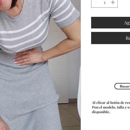
Ag
R
Reser
Al clicar al botón de re
Pon el modelo, talla y/
disponible.