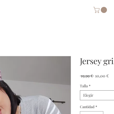
Jersey gr
Precio
Pre
 19,99 € 
10,00 €
Talla
*
Elegir
Cantidad
*