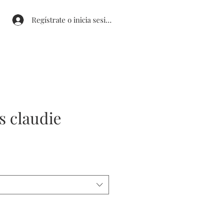
Regístrate o inicia sesión
is claudie
cio de oferta