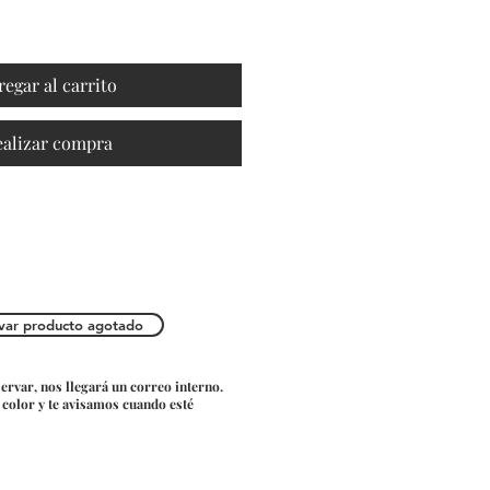
regar al carrito
ealizar compra
var producto agotado
servar, nos llegará un correo interno.
o color y te avisamos cuando esté