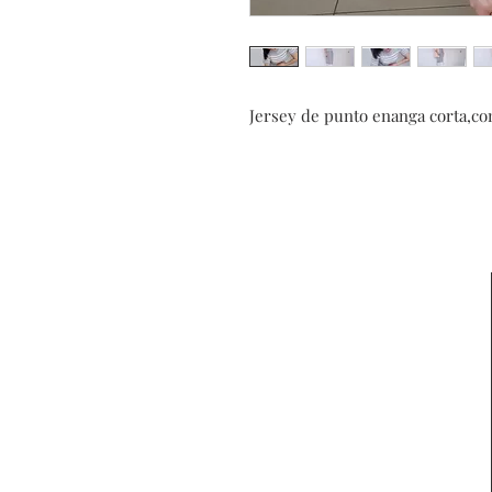
Jersey de punto enanga corta,com
Contacta con
nosotros
Formulario de
desistimiento
Aviso Legal