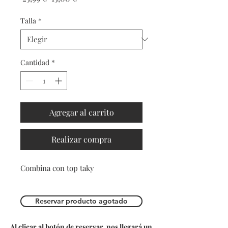
de
oferta
Talla
*
Cantidad
*
Agregar al carrito
Realizar compra
Combina con top taky
Reservar producto agotado
Al clicar al botón de reservar, nos llegará un