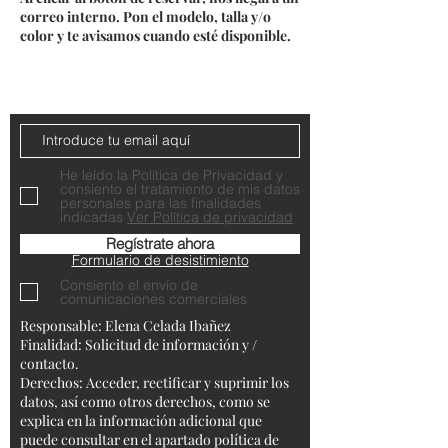
correo interno. Pon el modelo, talla y/o
color y te avisamos cuando esté disponible.
Do Not Sell My Personal Information
Contacta con nosotros
He leído la Política de Privacidad y
consiento el tratamiento de mis datos
personales para las finalidades
indicadas
Ver Política de privacidad
Regístrate ahora
Formulario de desistimiento
Consiento el envío de
comunicaciones comerciales
Responsable: Elena Celada Ibañez
Finalidad: Solicitud de información y /
contacto.
Derechos: Acceder, rectificar y suprimir los
datos, así como otros derechos, como se
explica en la información adicional que
puede consultar en el apartado política de