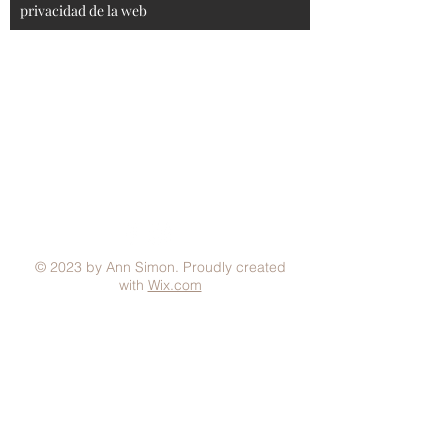
privacidad de la web
Aviso Legal
Condiciones generales
Política de Privacidad
Política de Cookies
Métodos de pago
FAQ
© 2023 by Ann Simon. Proudly created
with
Wix.com