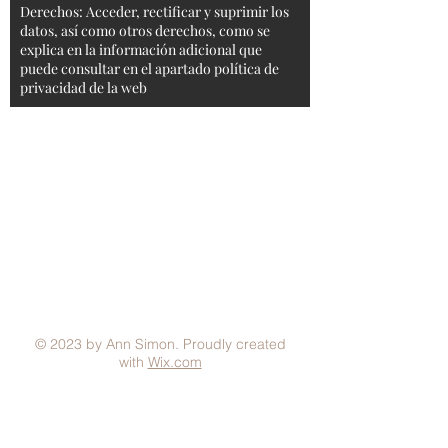
Derechos: Acceder, rectificar y suprimir los
datos, así como otros derechos, como se
explica en la información adicional que
puede consultar en el apartado política de
privacidad de la web
Aviso Legal
Condiciones generales
Política de Privacidad
Política de Cookies
Métodos de pago
FAQ
© 2023 by Ann Simon. Proudly created
with
Wix.com