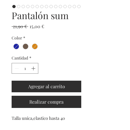
Pantalón sum
Precio
Precio de oferta
 21,90 € 
15,00 €
Color
*
Cantidad
*
Agregar al carrito
Realizar compra
Talla unica,elastico hasta 40