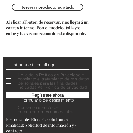
Reservar producto agotado
Al clicar al botón de reservar, nos llegará un
correo interno. Pon el modelo, talla y/o
color y te avisamos cuando esté disponible.
Do Not Sell My Personal Information
Contacta con nosotros
He leído la Política de Privacidad y
consiento el tratamiento de mis datos
personales para las finalidades
indicadas
Ver Política de privacidad
Regístrate ahora
Formulario de desistimiento
Consiento el envío de
comunicaciones comerciales
Responsable: Elena Celada Ibañez
Finalidad: Solicitud de información y /
contacto.