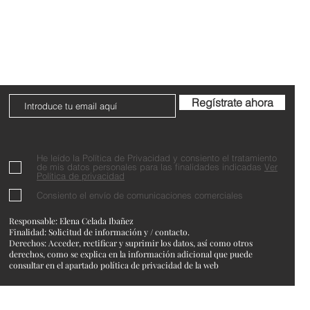
Do Not Sell My Personal Information
Regístrate ahora
He leído la Política de Privacidad y consiento el tratamiento
de mis datos personales para las finalidades indicadas
Ver
Política de privacidad
Consiento el envío de comunicaciones comerciales
Responsable: Elena Celada Ibañez
Finalidad: Solicitud de información y / contacto.
Derechos: Acceder, rectificar y suprimir los datos, así como otros
derechos, como se explica en la información adicional que puede
consultar en el apartado política de privacidad de la web