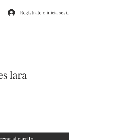
Regístrate o inicia sesión
s lara
o
a
regar al carrito