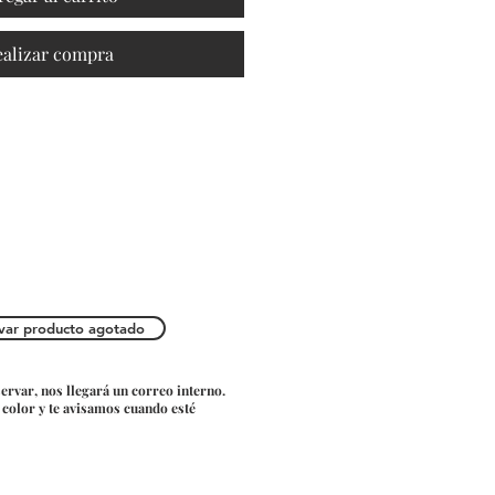
ealizar compra
var producto agotado
servar, nos llegará un correo interno.
o color y te avisamos cuando esté