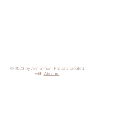
Aviso Legal
Condiciones generales
Política de Privacidad
Política de Cookies
Métodos de pago
FAQ
© 2023 by Ann Simon. Proudly created
with
Wix.com