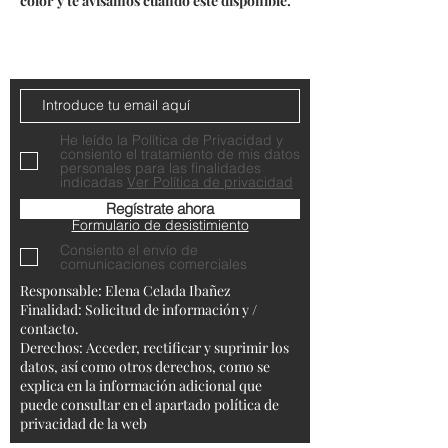
color y te avisamos cuando esté disponible.
Do Not Sell My Personal Information
Contacta con nosotros
He leído la Política de Privacidad y
consiento el tratamiento de mis datos
personales para las finalidades
indicadas
Ver Política de privacidad
Regístrate ahora
Formulario de desistimiento
Consiento el envío de
comunicaciones comerciales
Responsable: Elena Celada Ibañez
Finalidad: Solicitud de información y /
contacto.
Derechos: Acceder, rectificar y suprimir los
datos, así como otros derechos, como se
explica en la información adicional que
puede consultar en el apartado política de
privacidad de la web