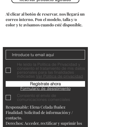
Al clicar al botón de reservar, nos llegará un
correo interno. Pon el modelo, talla y/o
color y te avisamos cuando esté disponible.
Do Not Sell My Personal Information
Contacta con nosotros
He leído la Política de Privacidad y
consiento el tratamiento de mis datos
personales para las finalidades
indicadas
Ver Política de privacidad
Regístrate ahora
Formulario de desistimiento
Consiento el envío de
comunicaciones comerciales
Responsable: Elena Celada Ibañez
Finalidad: Solicitud de información y /
contacto.
Derechos: Acceder, rectificar y suprimir los