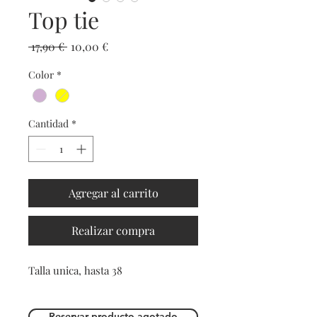
Top tie
Precio
Precio
 17,90 € 
10,00 €
de
Color
*
oferta
Cantidad
*
Agregar al carrito
Realizar compra
Talla unica, hasta 38
Reservar producto agotado