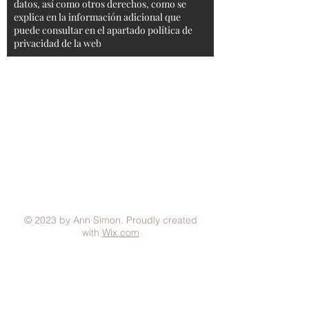
datos, así como otros derechos, como se
explica en la información adicional que
puede consultar en el apartado política de
privacidad de la web
Aviso Legal
Condiciones generales
Política de Privacidad
Política de Cookies
Métodos de pago
FAQ
© 2023 by Ann Simon. Proudly created
with
Wix.com