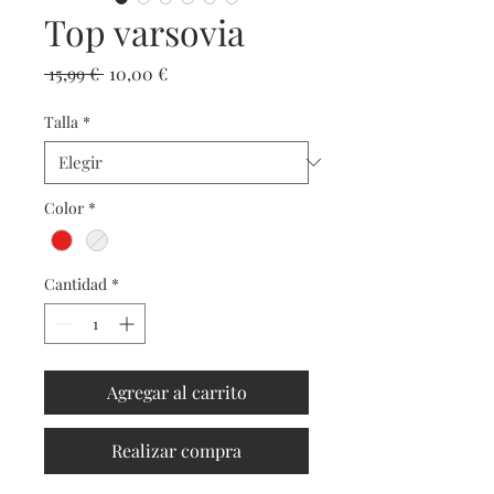
Top varsovia
Precio
Precio
 15,99 € 
10,00 €
de
oferta
Talla
*
Color
*
Cantidad
*
Agregar al carrito
Realizar compra