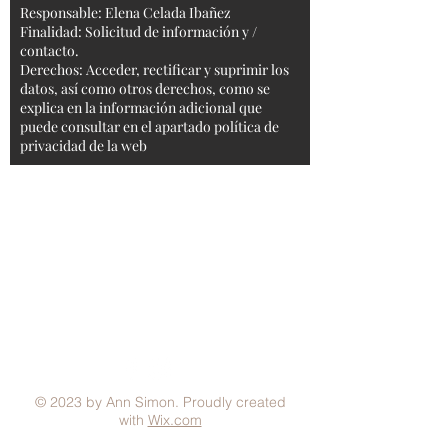
Responsable: Elena Celada Ibañez
Finalidad: Solicitud de información y /
contacto.
Derechos: Acceder, rectificar y suprimir los
datos, así como otros derechos, como se
explica en la información adicional que
puede consultar en el apartado política de
privacidad de la web
Aviso Legal
Condiciones generales
Política de Privacidad
Política de Cookies
Métodos de pago
FAQ
© 2023 by Ann Simon. Proudly created
with
Wix.com