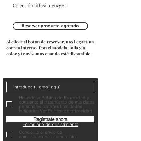
Colección tiffosi teenager
Reservar producto agotado
Al clicar al botón de reservar, nos llegará un
correo interno. Pon el modelo, talla y/o
color y te avisamos cuando esté disponible.
Do Not Sell My Personal Information
Contacta con nosotros
He leído la Política de Privacidad y
consiento el tratamiento de mis datos
personales para las finalidades
indicadas
Ver Política de privacidad
Regístrate ahora
Formulario de desistimiento
Consiento el envío de
comunicaciones comerciales