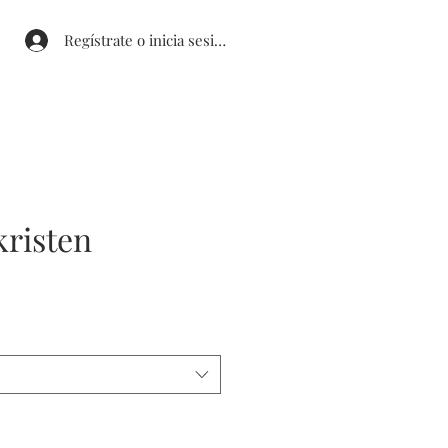
Regístrate o inicia sesión
kristen
ecio
erta