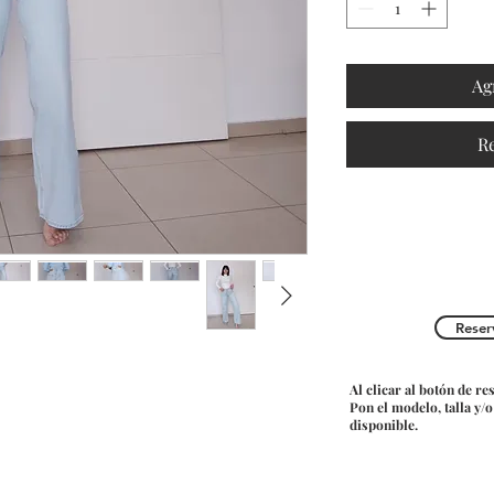
Ag
R
Reser
Al clicar al botón de re
Pon el modelo, talla y/
disponible.
Do Not Sell My Personal Information