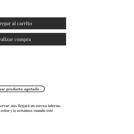
regar al carrito
ealizar compra
var producto agotado
servar, nos llegará un correo interno.
o color y te avisamos cuando esté