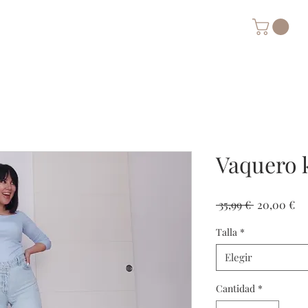
Vaquero 
Precio
Pr
 35,99 € 
20,00 €
de
Talla
*
of
Elegir
Cantidad
*