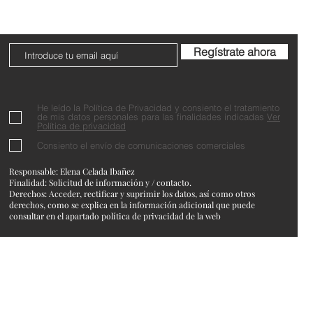
Regístrate ahora
He leído la Política de Privacidad y consiento el tratamiento
de mis datos personales para las finalidades indicadas
Ver
Política de privacidad
Consiento el envío de comunicaciones comerciales
Responsable: Elena Celada Ibañez
Finalidad: Solicitud de información y / contacto.
Derechos: Acceder, rectificar y suprimir los datos, así como otros
derechos, como se explica en la información adicional que puede
consultar en el apartado política de privacidad de la web