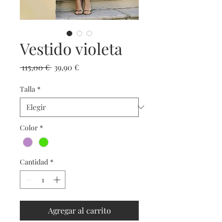
Vestido violeta
Precio
Precio de oferta
 115,00 € 
39,90 €
Talla
*
Color
*
Cantidad
*
Agregar al carrito