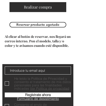
Realizar compra
Reservar producto agotado
Al clicar al botón de reservar, nos llegará un
correo interno. Pon el modelo, talla y/o
color y te avisamos cuando esté disponible.
Do Not Sell My Personal Information
Contacta con nosotros
He leído la Política de Privacidad y
consiento el tratamiento de mis datos
personales para las finalidades
indicadas
Ver Política de privacidad
Regístrate ahora
Formulario de desistimiento
Consiento el envío de