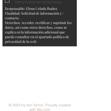
comunicaciones comerciales
Responsable: Elena Celada Ibañez
Finalidad: Solicitud de información y /
contacto.
Derechos: Acceder, rectificar y suprimir los
datos, así como otros derechos, como se
explica en la información adicional que
puede consultar en el apartado política de
privacidad de la web
Aviso Legal
Condiciones generales
Política de Privacidad
Política de Cookies
Métodos de pago
FAQ
© 2023 by Ann Simon. Proudly created
with
Wix.com