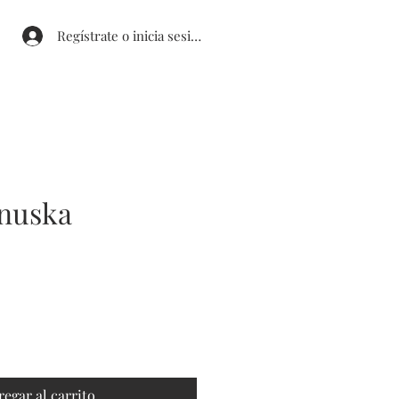
Regístrate o inicia sesión
anuska
cio
ta
regar al carrito