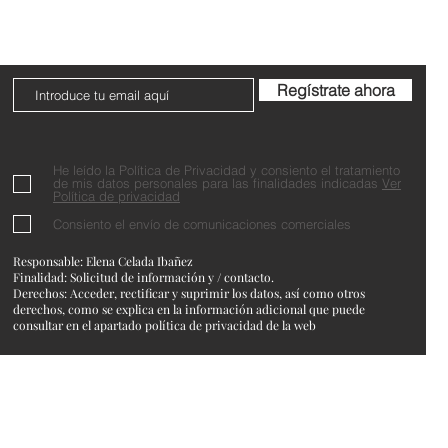
Do Not Sell My Personal Information
Regístrate ahora
He leído la Política de Privacidad y consiento el tratamiento
de mis datos personales para las finalidades indicadas
Ver
Política de privacidad
Consiento el envío de comunicaciones comerciales
Responsable: Elena Celada Ibañez
Finalidad: Solicitud de información y / contacto.
Derechos: Acceder, rectificar y suprimir los datos, así como otros
derechos, como se explica en la información adicional que puede
consultar en el apartado política de privacidad de la web