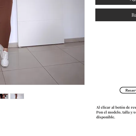
R
Reser
Al clicar al botón de re
Pon el modelo, talla y/
disponible.