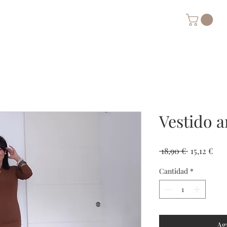
Vestido 
Precio
Pre
 18,90 € 
15,12 €
de
Cantidad
*
ofer
Ag