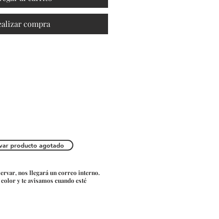
ealizar compra
var producto agotado
servar, nos llegará un correo interno.
o color y te avisamos cuando esté