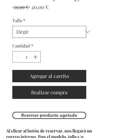
Precio
Precio
 29,99 € 
20,00 €
de
oferta
Talla
*
Cantidad
*
Agregar al carrito
Realizar compra
Reservar producto agotado
Al clicar al botón de reservar, nos llegará un
correo interno. Pon el modelo, talla y/o