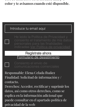
color y te avisamos cuando esté disponible.
Do Not Sell My Personal Information
Contacta con nosotros
He leído la Política de Privacidad y
consiento el tratamiento de mis datos
personales para las finalidades
indicadas
Ver Política de privacidad
Regístrate ahora
Formulario de desistimiento
Consiento el envío de
comunicaciones comerciales
Responsable: Elena Celada Ibañez
Finalidad: Solicitud de información y /
contacto.
Derechos: Acceder, rectificar y suprimir los
datos, así como otros derechos, como se
explica en la información adicional que
puede consultar en el apartado política de
privacidad de la web