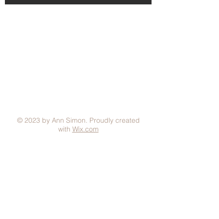
Aviso Legal
Condiciones generales
Política de Privacidad
Política de Cookies
Métodos de pago
FAQ
© 2023 by Ann Simon. Proudly created
with
Wix.com