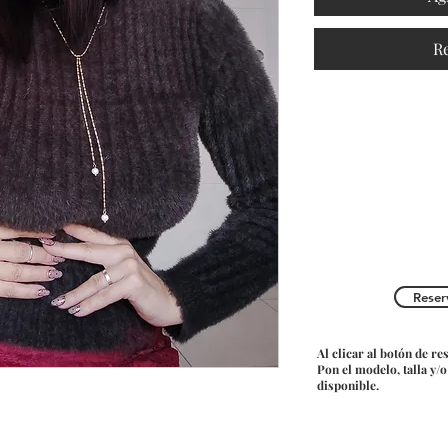
R
Reser
Al clicar al botón de re
Pon el modelo, talla y/
disponible.