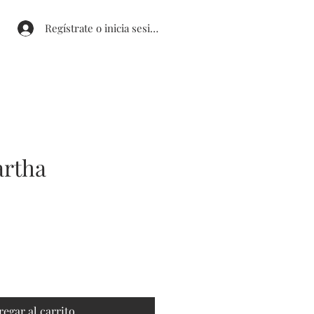
Regístrate o inicia sesión
artha
cio de oferta
regar al carrito