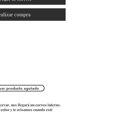
ealizar compra
var producto agotado
servar, nos llegará un correo interno.
o color y te avisamos cuando esté