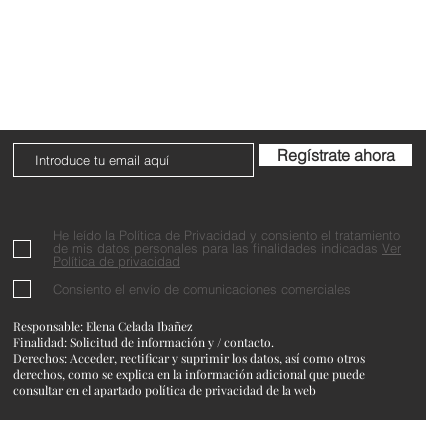
Do Not Sell My Personal Information
Regístrate ahora
He leído la Política de Privacidad y consiento el tratamiento
de mis datos personales para las finalidades indicadas
Ver
Política de privacidad
Consiento el envío de comunicaciones comerciales
Responsable: Elena Celada Ibañez
Finalidad: Solicitud de información y / contacto.
Derechos: Acceder, rectificar y suprimir los datos, así como otros
derechos, como se explica en la información adicional que puede
consultar en el apartado política de privacidad de la web