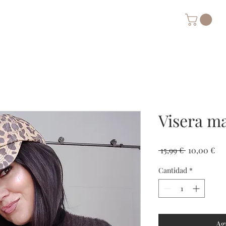
Visera m
Precio
Pre
 15,99 € 
10,00 €
Cantidad
*
Ag